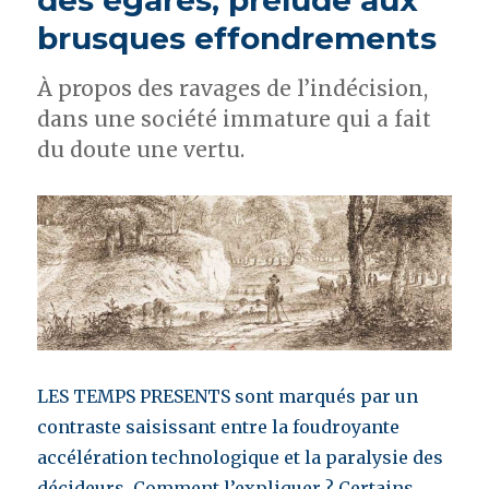
des égarés, prélude aux
généraux
brusques effondrements
qui
dérangent
À propos des ravages de l’indécision,
dans une société immature qui a fait
du doute une vertu.
LES TEMPS PRESENTS sont marqués par un
contraste saisissant entre la foudroyante
accélération technologique et la paralysie des
décideurs. Comment l’expliquer ? Certains