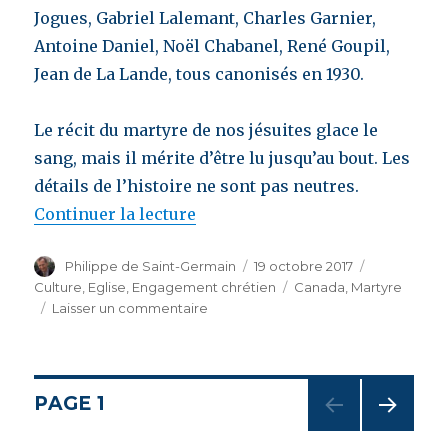
Jogues, Gabriel Lalemant, Charles Garnier,
Antoine Daniel, Noël Chabanel, René Goupil,
Jean de La Lande, tous canonisés en 1930.
Le récit du martyre de nos jésuites glace le
sang, mais il mérite d’être lu jusqu’au bout. Les
détails de l’histoire ne sont pas neutres.
Continuer la lecture
de « Le jésuite français n’a peu
Auteur
Philippe de Saint-Germain
Publié
19 octobre 2017
Catégories
le
Culture
,
Eglise
,
Engagement chrétien
Étiquettes
Canada
,
Martyre
Laisser un commentaire
sur
Le
jésuite
français
n’a
Navigation
PAGE
1
peur
de
PAG