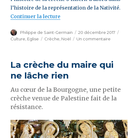
l’histoire de la représentation de la Nativité.
Continuer la lecture
de « Comment naquirent les c
familiales ? »
Auteur
Philippe de Saint-Germain
Publié
20 décembre 2017
Catégor
le
Culture
,
Eglise
Étiquettes
Crèche
,
Noël
Un commentaire
sur
Comment
naquirent
les
La crèche du maire qui
crèches
familiales
ne lâche rien
?
Au cœur de la Bourgogne, une petite
crèche venue de Palestine fait de la
résistance.