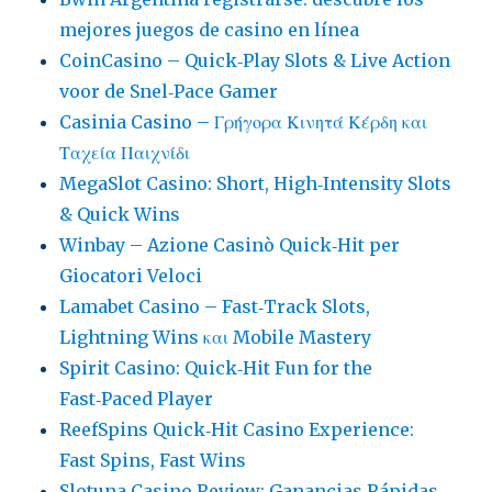
mejores juegos de casino en línea
CoinCasino – Quick‑Play Slots & Live Action
voor de Snel‑Pace Gamer
Casinia Casino – Γρήγορα Κινητά Κέρδη και
Ταχεία Παιχνίδι
MegaSlot Casino: Short, High‑Intensity Slots
& Quick Wins
Winbay – Azione Casinò Quick‑Hit per
Giocatori Veloci
Lamabet Casino – Fast‑Track Slots,
Lightning Wins και Mobile Mastery
Spirit Casino: Quick‑Hit Fun for the
Fast‑Paced Player
ReefSpins Quick‑Hit Casino Experience:
Fast Spins, Fast Wins
Slotuna Casino Review: Ganancias Rápidas