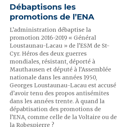
:
Débaptisons les
«
Notre-
promotions de l’ENA
Dame
va
L’administration débaptise la
devoir
promotion 2016-2019 « Général
affronter
de
Loustaunau-Lacau » de l’ESM de St-
nouveaux
Cyr. Héros des deux guerres
dangers
mondiales, résistant, déporté à
»
Mauthausen et député à l’Assemblée
nationale dans les années 1950,
Georges Loustaunau-Lacau est accusé
d’avoir tenu des propos antisémites
dans les années trente. À quand la
dépabtisation des promotions de
l’ENA, comme celle de la Voltaire ou de
la Robespierre ?