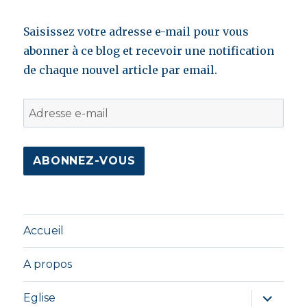
Saisissez votre adresse e-mail pour vous
abonner à ce blog et recevoir une notification
de chaque nouvel article par email.
A
d
r
e
s
s
e
Accueil
e
-
A propos
m
ouvrir
Eglise
a
le