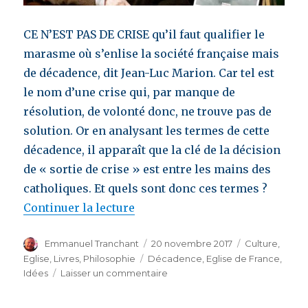
CE N’EST PAS DE CRISE qu’il faut qualifier le
marasme où s’enlise la société française mais
de décadence, dit Jean-Luc Marion. Car tel est
le nom d’une crise qui, par manque de
résolution, de volonté donc, ne trouve pas de
solution. Or en analysant les termes de cette
décadence, il apparaît que la clé de la décision
de « sortie de crise » est entre les mains des
catholiques. Et quels sont donc ces termes ?
Continuer la lecture
de « Décadence et conversion 
Auteur
Emmanuel Tranchant
Publié
20 novembre 2017
Catégories
Culture
,
le
Eglise
,
Livres
,
Philosophie
Étiquettes
Décadence
,
Eglise de France
,
Idées
Laisser un commentaire
sur
Décadence
et