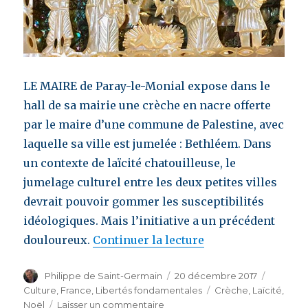
LE MAIRE de Paray-le-Monial expose dans le
hall de sa mairie une crèche en nacre offerte
par le maire d’une commune de Palestine, avec
laquelle sa ville est jumelée : Bethléem. Dans
un contexte de laïcité chatouilleuse, le
jumelage culturel entre les deux petites villes
devrait pouvoir gommer les susceptibilités
idéologiques. Mais l’initiative a un précédent
douloureux.
Continuer la lecture
de « La crèche du 
Auteur
Philippe de Saint-Germain
Publié
20 décembre 2017
Catégor
le
Culture
,
France
,
Libertés fondamentales
Étiquettes
Crèche
,
Laïcité
,
Noël
Laisser un commentaire
sur