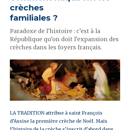
homme
crèches
d’honneur
familiales ?
Paradoxe de l’histoire : c’est à la
République qu’on doit l’expansion des
crèches dans les foyers français.
LA TRADITION attribue à saint François
d’Assise la première crèche de Noël. Mais
l’histoire de la crèche s’inscrit d’abord dans