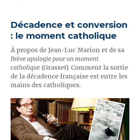
La
crèche
du
Décadence et conversion
maire
qui
: le moment catholique
ne
lâche
À propos de Jean-Luc Marion et de sa
rien
Brève apologie pour un moment
catholique
(Grasset). Comment la sortie
de la décadence française est entre les
mains des catholiques.