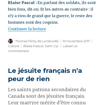
Blaise Pascal :
En parlant des soldats, ils sont
bien fous, dit‑on. Et les autres au contraire : il
n’y a rien de grand que la guerre, le reste des
hommes sont des coquins.
Continuer la lecture
de « Blaise Pascal aux officiers,
Auteur
Thomas Flichy de La Neuville
Publié
10 novembre 2017
Catégo
le
Culture
Étiquettes
Blaise Pascal
,
Saint-Cyr
Laisser un
commentaire
sur
Blaise
Pascal
aux
Le jésuite français n’a
officiers,
de
peur de rien
la
gloire
Les saints patrons secondaires du
et
Canada sont des jésuites français.
de
la
Leur martyre mérite d’être connu
guerre