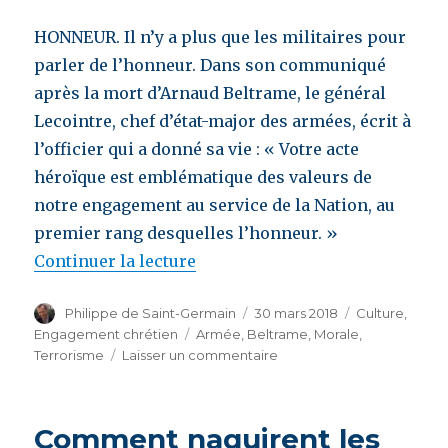
HONNEUR. Il n’y a plus que les militaires pour
parler de l’honneur. Dans son communiqué
après la mort d’Arnaud Beltrame, le général
Lecointre, chef d’état-major des armées, écrit à
l’officier qui a donné sa vie : « Votre acte
héroïque est emblématique des valeurs de
notre engagement au service de la Nation, au
premier rang desquelles l’honneur. »
Continuer la lecture
de « Arnaud Beltrame :
un homme d’honneur »
Auteur
Philippe de Saint-Germain
Publié
30 mars 2018
Catégories
Culture
,
le
Engagement chrétien
Étiquettes
Armée
,
Beltrame
,
Morale
,
Terrorisme
Laisser un commentaire
sur
Arnaud
Beltrame
:
Comment naquirent les
un