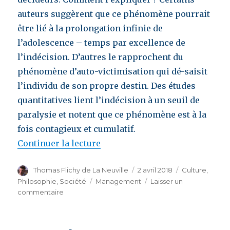
auteurs suggèrent que ce phénomène pourrait
être lié à la prolongation infinie de
l’adolescence – temps par excellence de
l’indécision. D’autres le rapprochent du
phénomène d’auto-victimisation qui dé-saisit
l’individu de son propre destin. Des études
quantitatives lient l’indécision à un seuil de
paralysie et notent que ce phénomène est à la
fois contagieux et cumulatif.
Continuer la lecture
de « L’indécision souveraine d
Auteur
Thomas Flichy de La Neuville
Publié
2 avril 2018
Catégories
Culture
,
le
Philosophie
,
Société
Étiquettes
Management
Laisser un
commentaire
sur
L’indécision
souveraine
des