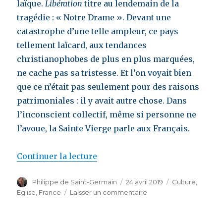
laïque.
Libération
titre au lendemain de la
tragédie : « Notre Drame ». Devant une
catastrophe d’une telle ampleur, ce pays
tellement laïcard, aux tendances
christianophobes de plus en plus marquées,
ne cache pas sa tristesse. Et l’on voyait bien
que ce n’était pas seulement pour des raisons
patrimoniales : il y avait autre chose. Dans
l’inconscient collectif, même si personne ne
l’avoue, la Sainte Vierge parle aux Français.
Continuer la lecture
de « Jean Sévillia : « Notre-Da
Auteur
Philippe de Saint-Germain
Publié
24 avril 2019
Catégories
Culture
,
le
Eglise
,
France
Laisser un commentaire
sur
Jean
Sévillia