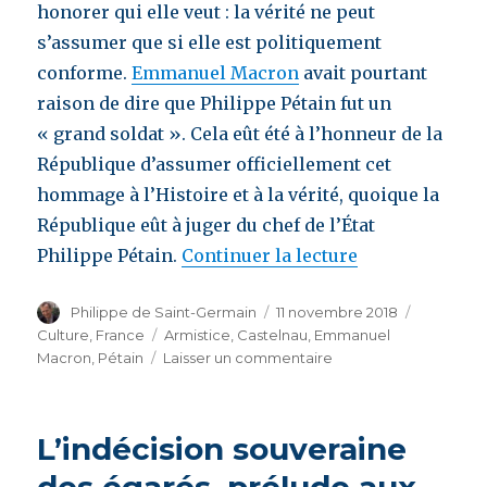
honorer qui elle veut : la vérité ne peut
s’assumer que si elle est politiquement
conforme.
Emmanuel Macron
avait pourtant
raison de dire que Philippe Pétain fut un
« grand soldat ». Cela eût été à l’honneur de la
République d’assumer officiellement cet
hommage à l’Histoire et à la vérité, quoique la
République eût à juger du chef de l’État
Philippe Pétain.
Continuer la lecture
de « Justice et
Auteur
Philippe de Saint-Germain
Publié
11 novembre 2018
Catégori
le
Culture
,
France
Étiquettes
Armistice
,
Castelnau
,
Emmanuel
Macron
,
Pétain
Laisser un commentaire
sur
Justice
et
vérité
L’indécision souveraine
:
ces