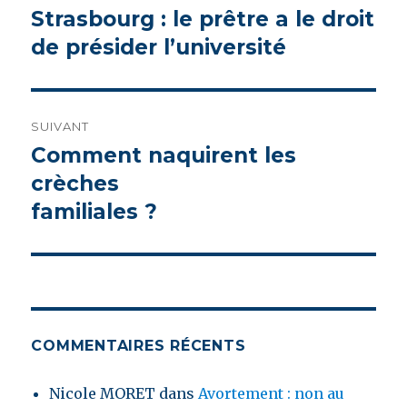
de
Strasbourg : le prêtre a le droit
Article
de présider l’université
précédent :
l’article
SUIVANT
Comment naquirent les
Article
crèches
suivant :
familiales ?
COMMENTAIRES RÉCENTS
Nicole MORET
dans
Avortement : non au