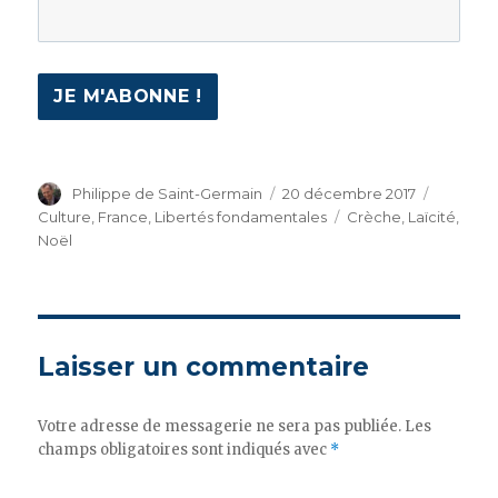
Auteur
Philippe de Saint-Germain
Publié
20 décembre 2017
Catégor
le
Culture
,
France
,
Libertés fondamentales
Étiquettes
Crèche
,
Laïcité
,
Noël
Laisser un commentaire
Votre adresse de messagerie ne sera pas publiée.
Les
champs obligatoires sont indiqués avec
*