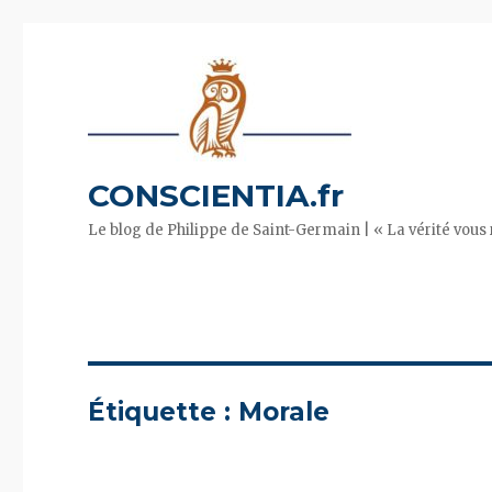
CONSCIENTIA.fr
Le blog de Philippe de Saint-Germain | « La vérité vous re
Étiquette : Morale