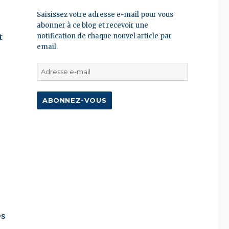
Saisissez votre adresse e-mail pour vous
abonner à ce blog et recevoir une
t
notification de chaque nouvel article par
email.
A
d
r
e
s
s
e
e
-
m
a
i
l
es