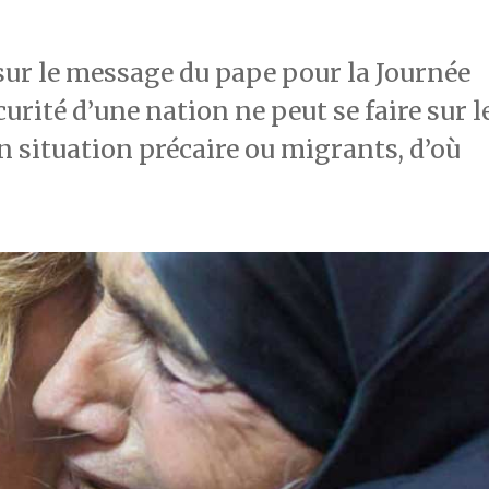
ur le message du pape pour la Journée
urité d’une nation ne peut se faire sur l
n situation précaire ou migrants, d’où