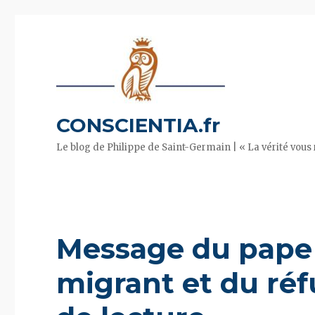
CONSCIENTIA.fr
Le blog de Philippe de Saint-Germain | « La vérité vous re
Message du pape 
migrant et du réf