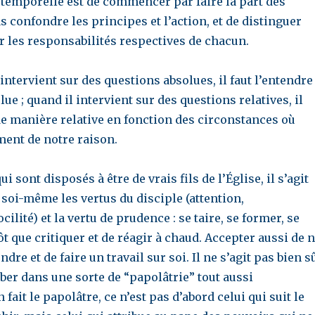
 temporelle est de commencer par faire la part des
s confondre les principes et l’action, et de distinguer
r les responsabilités respectives de chacun.
ntervient sur des questions absolues, il faut l’entendre
ue ; quand il intervient sur des questions relatives, il
de manière relative en fonction des circonstances où
ment de notre raison.
i sont disposés à être de vrais fils de l’Église, il s’agit
 soi-même les vertus du disciple (attention,
cilité) et la vertu de prudence : se taire, se former, se
t que critiquer et de réagir à chaud. Accepter aussi de 
re et de faire un travail sur soi. Il ne s’agit pas bien s
er dans une sorte de “papolâtrie” tout aussi
fait le papolâtre, ce n’est pas d’abord celui qui suit le