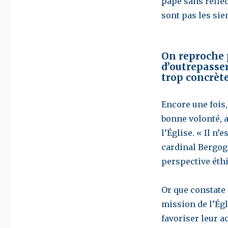
pape sans réfléc
sont pas les sie
On reproche 
d’outrepasse
trop concrète
Encore une fois,
bonne volonté, a
l’Église. « Il n
cardinal Bergog
perspective éthi
Or que constate 
mission de l’Ég
favoriser leur a