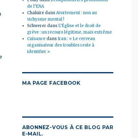
de l’ENA
Chaluire
dans
Avortement : non au
a
vichysme mental !
Schwerer
dans
L’Église et le droit de
grève : un recours légitime, mais extrême
Cuisance
dans
Iran : « Le cerveau
organisateur des troubles reste à
identifier »
e
MA PAGE FACEBOOK
ABONNEZ-VOUS À CE BLOG PAR
E-MAIL.