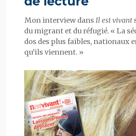
de lecture
Mon interview dans
Il est vivant
s
du migrant et du réfugié. « La séc
dos des plus faibles, nationaux e
qu’ils viennent. »