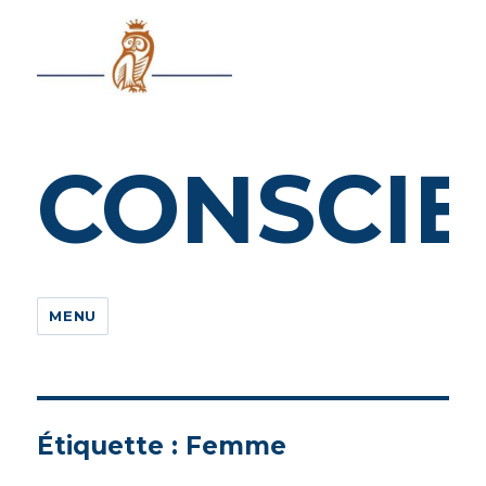
CONSCIEN
MENU
Étiquette : Femme