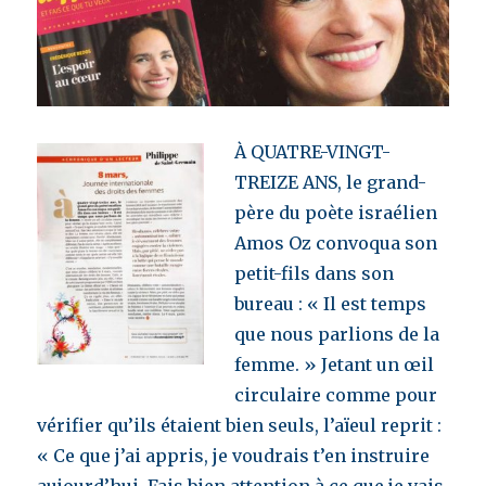
À QUATRE-VINGT-
TREIZE ANS, le grand-
père du poète israélien
Amos Oz convoqua son
petit-fils dans son
bureau : « Il est temps
que nous parlions de la
femme. » Jetant un œil
circulaire comme pour
vérifier qu’ils étaient bien seuls, l’aïeul reprit :
« Ce que j’ai appris, je voudrais t’en instruire
aujourd’hui. Fais bien attention à ce que je vais