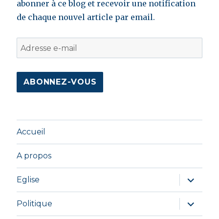
abonner à ce blog et recevoir une notification
de chaque nouvel article par email.
A
d
r
e
s
s
e
Accueil
e
-
A propos
m
ouvrir
Eglise
a
le
sous-
i
menu
ouvrir
Politique
l
le
sous-