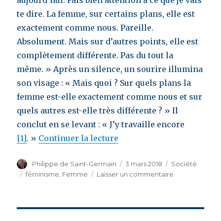
te dire. La femme, sur certains plans, elle est
exactement comme nous. Pareille.
Absolument. Mais sur d’autres points, elle est
complètement différente. Pas du tout la
même. » Après un silence, un sourire illumina
son visage : « Mais quoi ? Sur quels plans la
femme est-elle exactement comme nous et sur
quels autres est-elle très différente ? » Il
conclut en se levant : « J’y travaille encore
[1]
. »
Continuer la lecture
de « 8 mars, Journée inte
Auteur
Philippe de Saint-Germain
Publié
3 mars 2018
Catégories
Société
le
Étiquettes
féminisme
,
Femme
Laisser un commentaire
sur
8
mars,
Journée
internationale