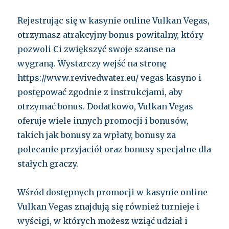
Rejestrując się w kasynie online Vulkan Vegas,
otrzymasz atrakcyjny bonus powitalny, który
pozwoli Ci zwiększyć swoje szanse na
wygraną. Wystarczy wejść na stronę
https://www.revivedwater.eu/ vegas kasyno i
postępować zgodnie z instrukcjami, aby
otrzymać bonus. Dodatkowo, Vulkan Vegas
oferuje wiele innych promocji i bonusów,
takich jak bonusy za wpłaty, bonusy za
polecanie przyjaciół oraz bonusy specjalne dla
stałych graczy.
Wśród dostępnych promocji w kasynie online
Vulkan Vegas znajdują się również turnieje i
wyścigi, w których możesz wziąć udział i