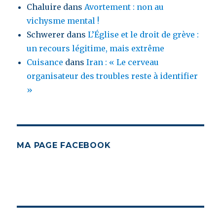
Chaluire
dans
Avortement : non au
vichysme mental !
Schwerer
dans
L’Église et le droit de grève :
un recours légitime, mais extrême
Cuisance
dans
Iran : « Le cerveau
organisateur des troubles reste à identifier
»
MA PAGE FACEBOOK