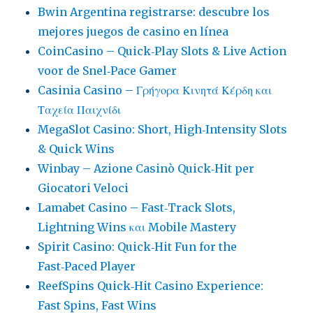
Bwin Argentina registrarse: descubre los
mejores juegos de casino en línea
CoinCasino – Quick‑Play Slots & Live Action
voor de Snel‑Pace Gamer
Casinia Casino – Γρήγορα Κινητά Κέρδη και
Ταχεία Παιχνίδι
MegaSlot Casino: Short, High‑Intensity Slots
& Quick Wins
Winbay – Azione Casinò Quick‑Hit per
Giocatori Veloci
Lamabet Casino – Fast‑Track Slots,
Lightning Wins και Mobile Mastery
Spirit Casino: Quick‑Hit Fun for the
Fast‑Paced Player
ReefSpins Quick‑Hit Casino Experience:
Fast Spins, Fast Wins