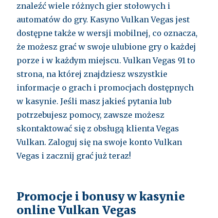
znaleźć wiele różnych gier stołowych i
automatów do gry. Kasyno Vulkan Vegas jest
dostępne także w wersji mobilnej, co oznacza,
że możesz grać w swoje ulubione gry o każdej
porze i w każdym miejscu. Vulkan Vegas 91 to
strona, na której znajdziesz wszystkie
informacje o grach i promocjach dostępnych
w kasynie. Jeśli masz jakieś pytania lub
potrzebujesz pomocy, zawsze możesz
skontaktować się z obsługą klienta Vegas
Vulkan. Zaloguj się na swoje konto Vulkan
Vegas i zacznij grać już teraz!
Promocje i bonusy w kasynie
online Vulkan Vegas