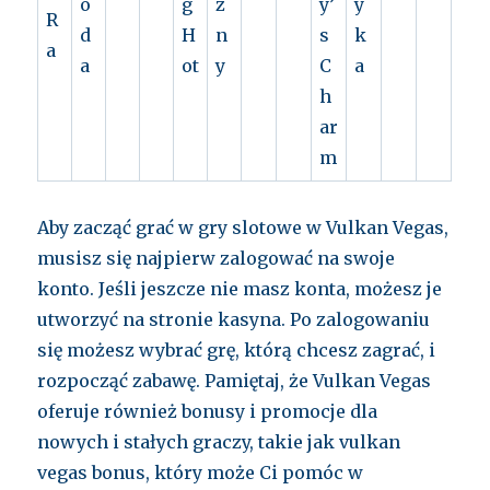
o
g
z
y’
y
R
d
H
n
s
k
a
a
ot
y
C
a
h
ar
m
Aby zacząć grać w gry slotowe w Vulkan Vegas,
musisz się najpierw zalogować na swoje
konto. Jeśli jeszcze nie masz konta, możesz je
utworzyć na stronie kasyna. Po zalogowaniu
się możesz wybrać grę, którą chcesz zagrać, i
rozpocząć zabawę. Pamiętaj, że Vulkan Vegas
oferuje również bonusy i promocje dla
nowych i stałych graczy, takie jak vulkan
vegas bonus, który może Ci pomóc w