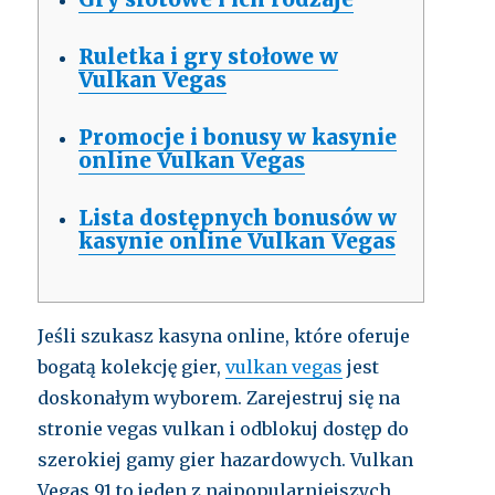
Ruletka i gry stołowe w
Vulkan Vegas
Promocje i bonusy w kasynie
online Vulkan Vegas
Lista dostępnych bonusów w
kasynie online Vulkan Vegas
Jeśli szukasz kasyna online, które oferuje
bogatą kolekcję gier,
vulkan vegas
jest
doskonałym wyborem. Zarejestruj się na
stronie vegas vulkan i odblokuj dostęp do
szerokiej gamy gier hazardowych. Vulkan
Vegas 91 to jeden z najpopularniejszych