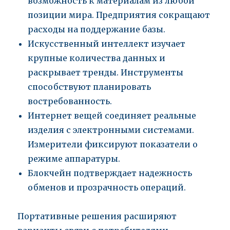
возможность к материалам из любой
позиции мира. Предприятия сокращают
расходы на поддержание базы.
Искусственный интеллект изучает
крупные количества данных и
раскрывает тренды. Инструменты
способствуют планировать
востребованность.
Интернет вещей соединяет реальные
изделия с электронными системами.
Измерители фиксируют показатели о
режиме аппаратуры.
Блокчейн подтверждает надежность
обменов и прозрачность операций.
Портативные решения расширяют