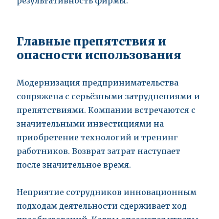
результативность фирмы.
Главные препятствия и
опасности использования
Модернизация предпринимательства
сопряжена с серьёзными затруднениями и
препятствиями. Компании встречаются с
значительными инвестициями на
приобретение технологий и тренинг
работников. Возврат затрат наступает
после значительное время.
Неприятие сотрудников инновационным
подходам деятельности сдерживает ход