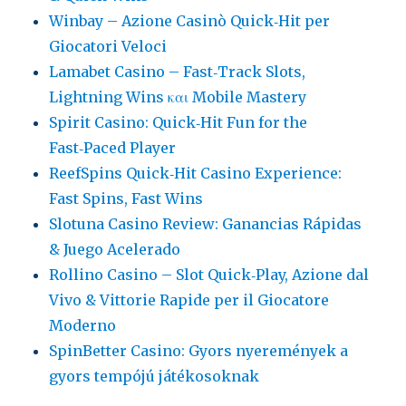
Winbay – Azione Casinò Quick‑Hit per
Giocatori Veloci
Lamabet Casino – Fast‑Track Slots,
Lightning Wins και Mobile Mastery
Spirit Casino: Quick‑Hit Fun for the
Fast‑Paced Player
ReefSpins Quick‑Hit Casino Experience:
Fast Spins, Fast Wins
Slotuna Casino Review: Ganancias Rápidas
& Juego Acelerado
Rollino Casino – Slot Quick‑Play, Azione dal
Vivo & Vittorie Rapide per il Giocatore
Moderno
SpinBetter Casino: Gyors nyeremények a
gyors tempójú játékosoknak