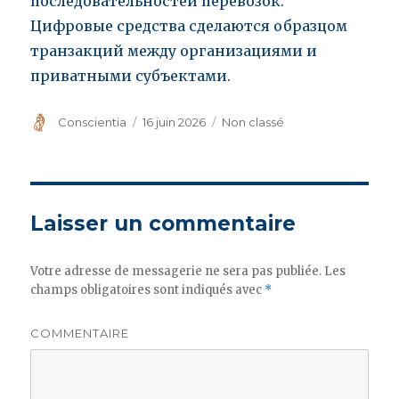
последовательностей перевозок.
Цифровые средства сделаются образцом
транзакций между организациями и
приватными субъектами.
Auteur
Conscientia
Publié
16 juin 2026
Catégories
Non classé
le
Laisser un commentaire
Votre adresse de messagerie ne sera pas publiée.
Les
champs obligatoires sont indiqués avec
*
COMMENTAIRE