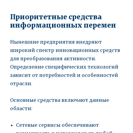
Приоритетные средства
информационных перемен
Нынешние предприятия внедряют
широкий спектр инновационных средств
для преобразования активности.
Определение специфических технологий
зависит от потребностей и особенностей
отрасли.
Основные средства включают данные
области:
Сетевые сервисы обеспечивают