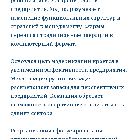
решений во все стороны работы
предприятия. Ход подразумевает
изменение функциональных структур и
стратегий к менеджменту. Фирмы
переносят традиционные операции в
компьютерный формат.
Основная цель модернизации кроется в
увеличении эффективности предприятия.
Механизация рутинных задач
раскрепощает запасы для перспективных
предприятий. Компания обретает
возможность оперативнее откликаться на
сдвиги сектора.
Реорганизация сфокусирована на