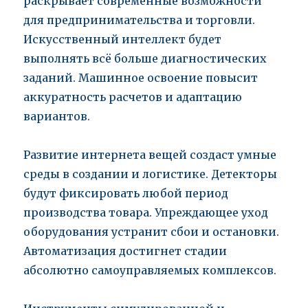
раскрывает современные возможности
для предпринимательства и торговли.
Искусственный интеллект будет
выполнять всё больше диагностических
заданий. Машинное освоение повысит
аккуратность расчетов и адаптацию
вариантов.
Развитие интернета вещей создаст умные
среды в создании и логистике. Детекторы
будут фиксировать любой период
производства товара. Упреждающее уход
оборудования устранит сбои и остановки.
Автоматизация достигнет стадии
абсолютно самоуправляемых комплексов.