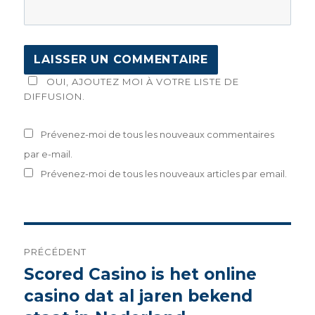
OUI, AJOUTEZ MOI À VOTRE LISTE DE
DIFFUSION.
Prévenez-moi de tous les nouveaux commentaires
par e-mail.
Prévenez-moi de tous les nouveaux articles par email.
Navigation
PRÉCÉDENT
de
Scored Casino is het online
Article
casino dat al jaren bekend
précédent :
l’article