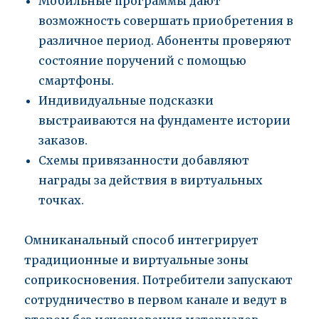
Мобильные программы дают
возможность совершать приобретения в
различное период. Абоненты проверяют
состояние поручений с помощью
смартфоны.
Индивидуальные подсказки
выстраиваются на фундаменте истории
заказов.
Схемы привязанности добавляют
награды за действия в виртуальных
точках.
Омниканальный способ интегрирует
традиционные и виртуальные зоны
соприкосновения. Потребители запускают
сотрудничество в первом канале и ведут в